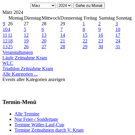
Gehe zu Monat
März 2024
Montag
Dienstag
Mittwoch
Donnerstag
Freitag
Samstag
Sonntag
9
26
27
28
29
1
2
3
10
4
5
6
7
8
9
10
11
11
12
13
14
15
16
17
12
18
19
20
21
22
23
24
13
25
26
27
28
29
30
31
Veranstaltungen
Läufe Zeitnahme Kram
WLC
Triathlon Zeitnahme Kram
Alle Kategorien ...
Events aller Kategorien anzeigen
Termin-Menü
Alle Termine
Nur Feier-/ Sondertage
Termine Wäller-Lauf-Cup
Termine Zeitnahmen durch V. Kram