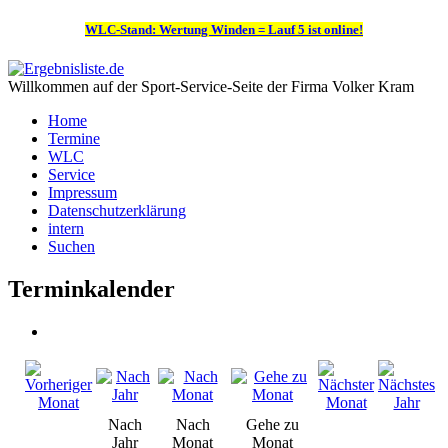
WLC-Stand: Wertung Winden = Lauf 5 ist online!
Willkommen auf der Sport-Service-Seite der Firma Volker Kram
Home
Termine
WLC
Service
Impressum
Datenschutzerklärung
intern
Suchen
Terminkalender
Nach
Nach
Gehe zu
Jahr
Monat
Monat