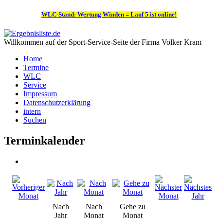
WLC-Stand: Wertung Winden = Lauf 5 ist online!
Willkommen auf der Sport-Service-Seite der Firma Volker Kram
Home
Termine
WLC
Service
Impressum
Datenschutzerklärung
intern
Suchen
Terminkalender
Nach
Nach
Gehe zu
Jahr
Monat
Monat