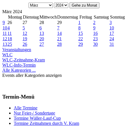
Gehe zu Monat
März 2024
Montag
Dienstag
Mittwoch
Donnerstag
Freitag
Samstag
Sonntag
9
26
27
28
29
1
2
3
10
4
5
6
7
8
9
10
11
11
12
13
14
15
16
17
12
18
19
20
21
22
23
24
13
25
26
27
28
29
30
31
Veranstaltungen
WLC
WLC-Zeitnahme-Kram
WLC-Info-Termin
Alle Kategorien ...
Events aller Kategorien anzeigen
Termin-Menü
Alle Termine
Nur Feier-/ Sondertage
Termine Wäller-Lauf-Cup
Termine Zeitnahmen durch V. Kram