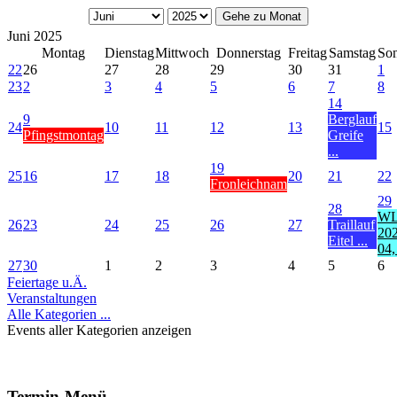
Gehe zu Monat
Juni 2025
Montag
Dienstag
Mittwoch
Donnerstag
Freitag
Samstag
So
22
26
27
28
29
30
31
1
23
2
3
4
5
6
7
8
14
9
Berglauf
24
10
11
12
13
15
Pfingstmontag
Greife
...
19
25
16
17
18
20
21
22
Fronleichnam
29
28
W
26
23
24
25
26
27
Traillauf
202
Eitel ...
04, 
27
30
1
2
3
4
5
6
Feiertage u.Ä.
Veranstaltungen
Alle Kategorien ...
Events aller Kategorien anzeigen
Termin-Menü