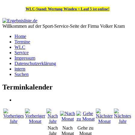
WLC-Stand: Wertung Winden = Lauf 5 ist online!
Willkommen auf der Sport-Service-Seite der Firma Volker Kram
Home
Termine
WLC
Service
Impressum
Datenschutzerklärung
intern
Suchen
Terminkalender
Nach
Nach
Gehe zu
Jahr
Monat
Monat