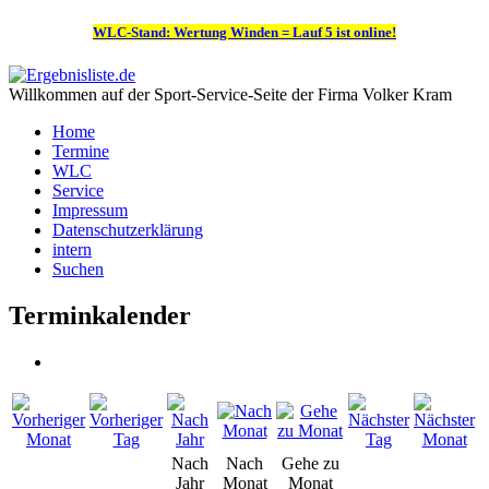
WLC-Stand: Wertung Winden = Lauf 5 ist online!
Willkommen auf der Sport-Service-Seite der Firma Volker Kram
Home
Termine
WLC
Service
Impressum
Datenschutzerklärung
intern
Suchen
Terminkalender
Nach
Nach
Gehe zu
Jahr
Monat
Monat