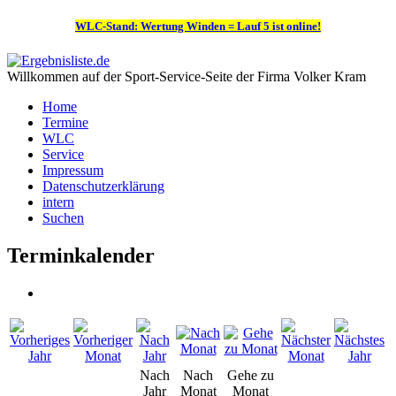
WLC-Stand: Wertung Winden = Lauf 5 ist online!
Willkommen auf der Sport-Service-Seite der Firma Volker Kram
Home
Termine
WLC
Service
Impressum
Datenschutzerklärung
intern
Suchen
Terminkalender
Nach
Nach
Gehe zu
Jahr
Monat
Monat