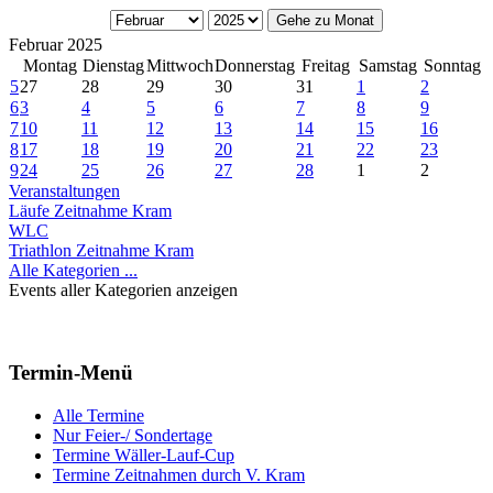
Gehe zu Monat
Februar 2025
Montag
Dienstag
Mittwoch
Donnerstag
Freitag
Samstag
Sonntag
5
27
28
29
30
31
1
2
6
3
4
5
6
7
8
9
7
10
11
12
13
14
15
16
8
17
18
19
20
21
22
23
9
24
25
26
27
28
1
2
Veranstaltungen
Läufe Zeitnahme Kram
WLC
Triathlon Zeitnahme Kram
Alle Kategorien ...
Events aller Kategorien anzeigen
Termin-Menü
Alle Termine
Nur Feier-/ Sondertage
Termine Wäller-Lauf-Cup
Termine Zeitnahmen durch V. Kram