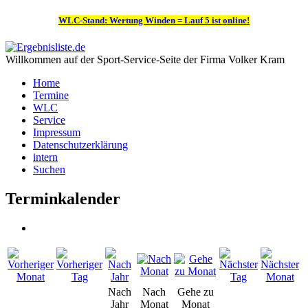
WLC-Stand: Wertung Winden = Lauf 5 ist online!
Willkommen auf der Sport-Service-Seite der Firma Volker Kram
Home
Termine
WLC
Service
Impressum
Datenschutzerklärung
intern
Suchen
Terminkalender
Nach
Nach
Gehe zu
Jahr
Monat
Monat