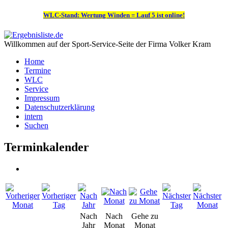
WLC-Stand: Wertung Winden = Lauf 5 ist online!
Willkommen auf der Sport-Service-Seite der Firma Volker Kram
Home
Termine
WLC
Service
Impressum
Datenschutzerklärung
intern
Suchen
Terminkalender
Nach
Nach
Gehe zu
Jahr
Monat
Monat