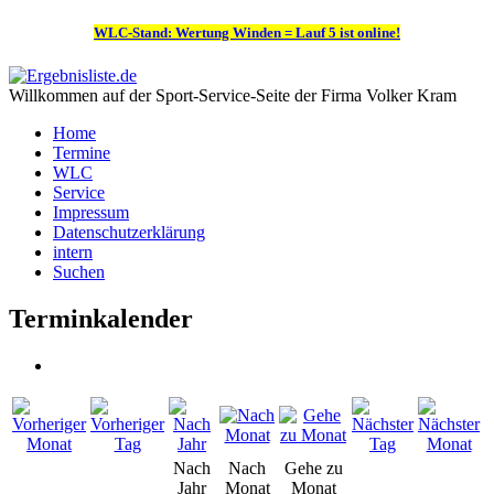
WLC-Stand: Wertung Winden = Lauf 5 ist online!
Willkommen auf der Sport-Service-Seite der Firma Volker Kram
Home
Termine
WLC
Service
Impressum
Datenschutzerklärung
intern
Suchen
Terminkalender
Nach
Nach
Gehe zu
Jahr
Monat
Monat