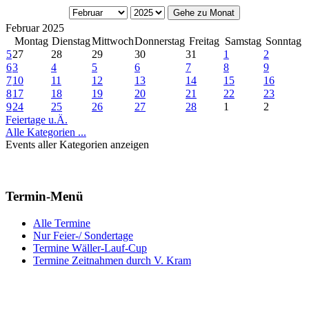
Gehe zu Monat
Februar 2025
Montag
Dienstag
Mittwoch
Donnerstag
Freitag
Samstag
Sonntag
5
27
28
29
30
31
1
2
6
3
4
5
6
7
8
9
7
10
11
12
13
14
15
16
8
17
18
19
20
21
22
23
9
24
25
26
27
28
1
2
Feiertage u.Ä.
Alle Kategorien ...
Events aller Kategorien anzeigen
Termin-Menü
Alle Termine
Nur Feier-/ Sondertage
Termine Wäller-Lauf-Cup
Termine Zeitnahmen durch V. Kram