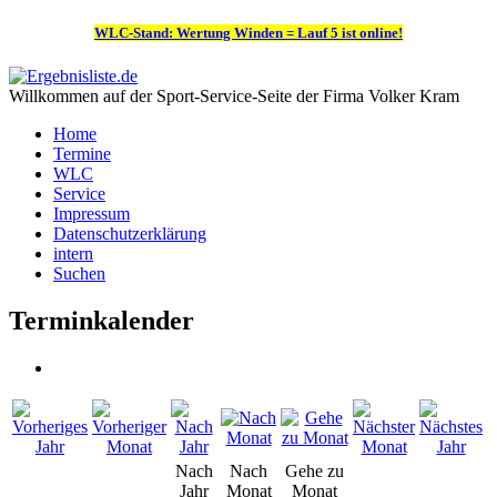
WLC-Stand: Wertung Winden = Lauf 5 ist online!
Willkommen auf der Sport-Service-Seite der Firma Volker Kram
Home
Termine
WLC
Service
Impressum
Datenschutzerklärung
intern
Suchen
Terminkalender
Nach
Nach
Gehe zu
Jahr
Monat
Monat