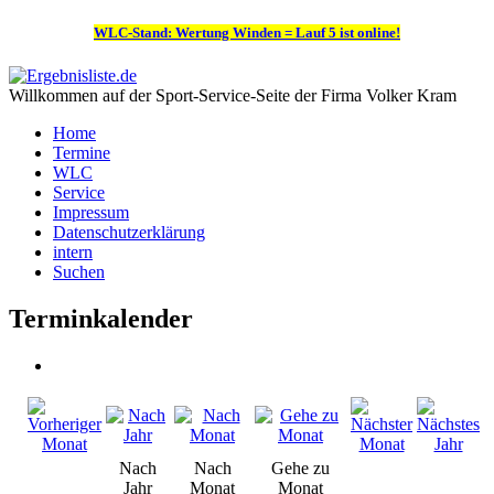
WLC-Stand: Wertung Winden = Lauf 5 ist online!
Willkommen auf der Sport-Service-Seite der Firma Volker Kram
Home
Termine
WLC
Service
Impressum
Datenschutzerklärung
intern
Suchen
Terminkalender
Nach
Nach
Gehe zu
Jahr
Monat
Monat