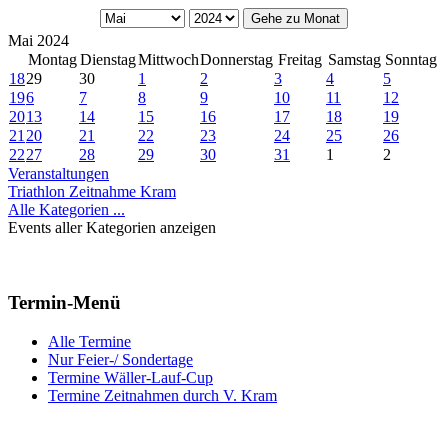
Gehe zu Monat
Mai 2024
Montag
Dienstag
Mittwoch
Donnerstag
Freitag
Samstag
Sonntag
18
29
30
1
2
3
4
5
19
6
7
8
9
10
11
12
20
13
14
15
16
17
18
19
21
20
21
22
23
24
25
26
22
27
28
29
30
31
1
2
Veranstaltungen
Triathlon Zeitnahme Kram
Alle Kategorien ...
Events aller Kategorien anzeigen
Termin-Menü
Alle Termine
Nur Feier-/ Sondertage
Termine Wäller-Lauf-Cup
Termine Zeitnahmen durch V. Kram