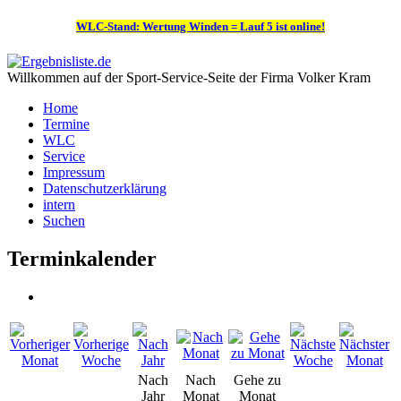
WLC-Stand: Wertung Winden = Lauf 5 ist online!
Willkommen auf der Sport-Service-Seite der Firma Volker Kram
Home
Termine
WLC
Service
Impressum
Datenschutzerklärung
intern
Suchen
Terminkalender
Nach
Nach
Gehe zu
Jahr
Monat
Monat