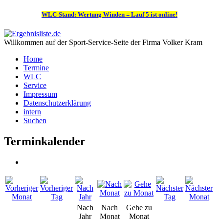
WLC-Stand: Wertung Winden = Lauf 5 ist online!
Willkommen auf der Sport-Service-Seite der Firma Volker Kram
Home
Termine
WLC
Service
Impressum
Datenschutzerklärung
intern
Suchen
Terminkalender
Nach
Nach
Gehe zu
Jahr
Monat
Monat