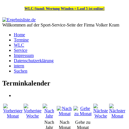
WLC-Stand: Wertung Winden = Lauf 5 ist online!
Willkommen auf der Sport-Service-Seite der Firma Volker Kram
Home
Termine
WLC
Service
Impressum
Datenschutzerklärung
intern
Suchen
Terminkalender
Nach
Nach
Gehe zu
Jahr
Monat
Monat