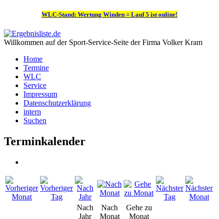
WLC-Stand: Wertung Winden = Lauf 5 ist online!
Willkommen auf der Sport-Service-Seite der Firma Volker Kram
Home
Termine
WLC
Service
Impressum
Datenschutzerklärung
intern
Suchen
Terminkalender
Nach
Nach
Gehe zu
Jahr
Monat
Monat