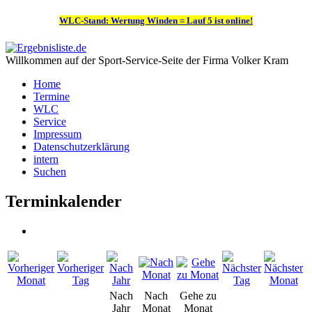
WLC-Stand: Wertung Winden = Lauf 5 ist online!
Willkommen auf der Sport-Service-Seite der Firma Volker Kram
Home
Termine
WLC
Service
Impressum
Datenschutzerklärung
intern
Suchen
Terminkalender
Nach
Nach
Gehe zu
Jahr
Monat
Monat