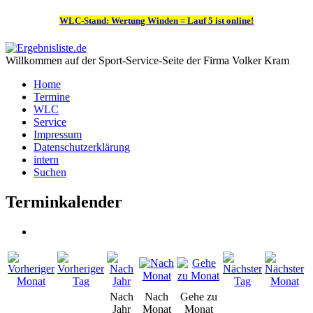
WLC-Stand: Wertung Winden = Lauf 5 ist online!
Willkommen auf der Sport-Service-Seite der Firma Volker Kram
Home
Termine
WLC
Service
Impressum
Datenschutzerklärung
intern
Suchen
Terminkalender
Nach
Nach
Gehe zu
Jahr
Monat
Monat