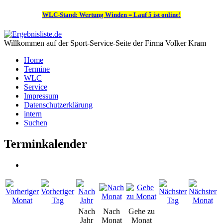
WLC-Stand: Wertung Winden = Lauf 5 ist online!
Willkommen auf der Sport-Service-Seite der Firma Volker Kram
Home
Termine
WLC
Service
Impressum
Datenschutzerklärung
intern
Suchen
Terminkalender
Nach
Nach
Gehe zu
Jahr
Monat
Monat