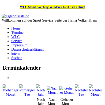
WLC-Stand: Wertung Winden = Lauf 5 ist online!
Willkommen auf der Sport-Service-Seite der Firma Volker Kram
Home
Termine
WLC
Service
Impressum
Datenschutzerklärung
intern
Suchen
Terminkalender
Nach
Nach
Gehe zu
Jahr
Monat
Monat