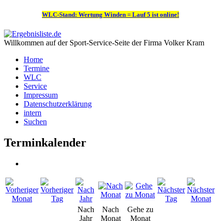
WLC-Stand: Wertung Winden = Lauf 5 ist online!
Willkommen auf der Sport-Service-Seite der Firma Volker Kram
Home
Termine
WLC
Service
Impressum
Datenschutzerklärung
intern
Suchen
Terminkalender
Nach
Nach
Gehe zu
Jahr
Monat
Monat