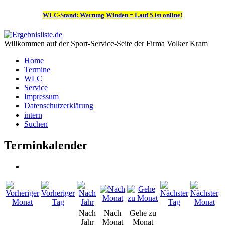
WLC-Stand: Wertung Winden = Lauf 5 ist online!
Willkommen auf der Sport-Service-Seite der Firma Volker Kram
Home
Termine
WLC
Service
Impressum
Datenschutzerklärung
intern
Suchen
Terminkalender
Nach
Nach
Gehe zu
Jahr
Monat
Monat