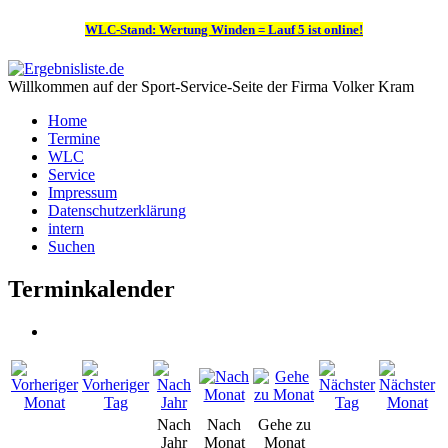
WLC-Stand: Wertung Winden = Lauf 5 ist online!
Willkommen auf der Sport-Service-Seite der Firma Volker Kram
Home
Termine
WLC
Service
Impressum
Datenschutzerklärung
intern
Suchen
Terminkalender
Nach
Nach
Gehe zu
Jahr
Monat
Monat