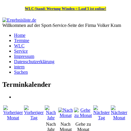
WLC-Stand: Wertung Winden = Lauf 5 ist online!
Willkommen auf der Sport-Service-Seite der Firma Volker Kram
Home
Termine
WLC
Service
Impressum
Datenschutzerklärung
intern
Suchen
Terminkalender
Nach
Nach
Gehe zu
Jahr
Monat
Monat