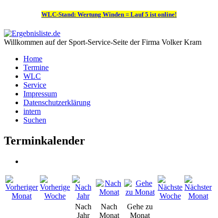
WLC-Stand: Wertung Winden = Lauf 5 ist online!
Willkommen auf der Sport-Service-Seite der Firma Volker Kram
Home
Termine
WLC
Service
Impressum
Datenschutzerklärung
intern
Suchen
Terminkalender
Nach
Nach
Gehe zu
Jahr
Monat
Monat