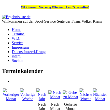
WLC-Stand: Wertung Winden = Lauf 5 ist online!
Willkommen auf der Sport-Service-Seite der Firma Volker Kram
Home
Termine
WLC
Service
Impressum
Datenschutzerklärung
intern
Suchen
Terminkalender
Nach
Nach
Gehe zu
Jahr
Monat
Monat