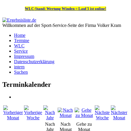
WLC-Stand: Wertung Winden = Lauf 5 ist online!
Willkommen auf der Sport-Service-Seite der Firma Volker Kram
Home
Termine
WLC
Service
Impressum
Datenschutzerklärung
intern
Suchen
Terminkalender
Nach
Nach
Gehe zu
Jahr
Monat
Monat