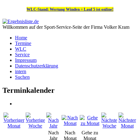
WLC-Stand: Wertung Winden = Lauf 5 ist online!
Willkommen auf der Sport-Service-Seite der Firma Volker Kram
Home
Termine
WLC
Service
Impressum
Datenschutzerklärung
intern
Suchen
Terminkalender
Nach
Nach
Gehe zu
Jahr
Monat
Monat