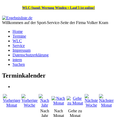
WLC-Stand: Wertung Winden = Lauf 5 ist online!
Willkommen auf der Sport-Service-Seite der Firma Volker Kram
Home
Termine
WLC
Service
Impressum
Datenschutzerklärung
intern
Suchen
Terminkalender
Nach
Nach
Gehe zu
Jahr
Monat
Monat