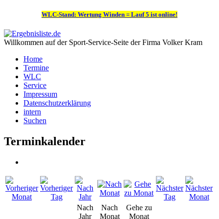
WLC-Stand: Wertung Winden = Lauf 5 ist online!
Willkommen auf der Sport-Service-Seite der Firma Volker Kram
Home
Termine
WLC
Service
Impressum
Datenschutzerklärung
intern
Suchen
Terminkalender
Nach
Nach
Gehe zu
Jahr
Monat
Monat