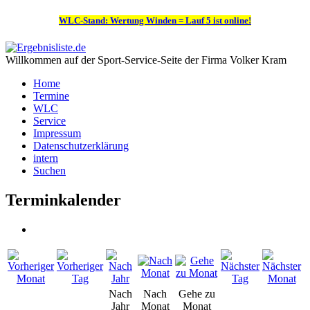
WLC-Stand: Wertung Winden = Lauf 5 ist online!
Willkommen auf der Sport-Service-Seite der Firma Volker Kram
Home
Termine
WLC
Service
Impressum
Datenschutzerklärung
intern
Suchen
Terminkalender
Nach
Nach
Gehe zu
Jahr
Monat
Monat