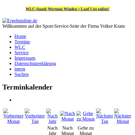
WLC-Stand: Wertung Winden = Lauf 5 ist online!
Willkommen auf der Sport-Service-Seite der Firma Volker Kram
Home
Termine
WLC
Service
Impressum
Datenschutzerklärung
intern
Suchen
Terminkalender
Nach
Nach
Gehe zu
Jahr
Monat
Monat