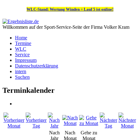
WLC-Stand: Wertung Winden = Lauf 5 ist online!
Willkommen auf der Sport-Service-Seite der Firma Volker Kram
Home
Termine
WLC
Service
Impressum
Datenschutzerklärung
intern
Suchen
Terminkalender
Nach
Nach
Gehe zu
Jahr
Monat
Monat