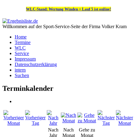
WLC-Stand: Wertung Winden = Lauf 5 ist online!
Willkommen auf der Sport-Service-Seite der Firma Volker Kram
Home
Termine
WLC
Service
Impressum
Datenschutzerklärung
intern
Suchen
Terminkalender
Nach
Nach
Gehe zu
Jahr
Monat
Monat