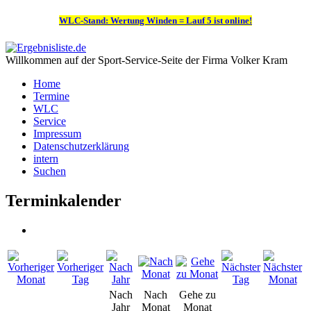
WLC-Stand: Wertung Winden = Lauf 5 ist online!
Willkommen auf der Sport-Service-Seite der Firma Volker Kram
Home
Termine
WLC
Service
Impressum
Datenschutzerklärung
intern
Suchen
Terminkalender
Nach
Nach
Gehe zu
Jahr
Monat
Monat