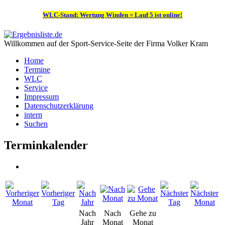
WLC-Stand: Wertung Winden = Lauf 5 ist online!
Willkommen auf der Sport-Service-Seite der Firma Volker Kram
Home
Termine
WLC
Service
Impressum
Datenschutzerklärung
intern
Suchen
Terminkalender
Nach
Nach
Gehe zu
Jahr
Monat
Monat