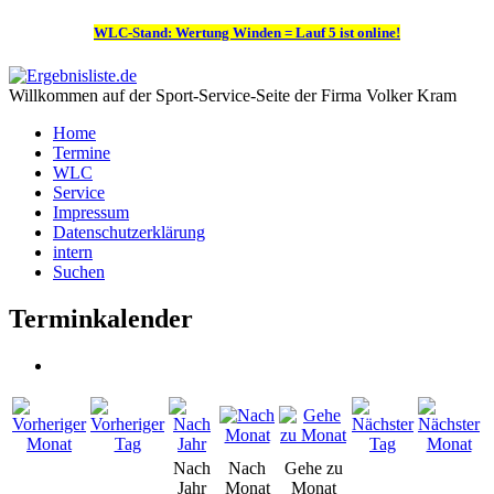
WLC-Stand: Wertung Winden = Lauf 5 ist online!
Willkommen auf der Sport-Service-Seite der Firma Volker Kram
Home
Termine
WLC
Service
Impressum
Datenschutzerklärung
intern
Suchen
Terminkalender
Nach
Nach
Gehe zu
Jahr
Monat
Monat