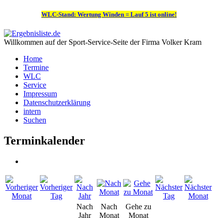
WLC-Stand: Wertung Winden = Lauf 5 ist online!
Willkommen auf der Sport-Service-Seite der Firma Volker Kram
Home
Termine
WLC
Service
Impressum
Datenschutzerklärung
intern
Suchen
Terminkalender
Nach
Nach
Gehe zu
Jahr
Monat
Monat