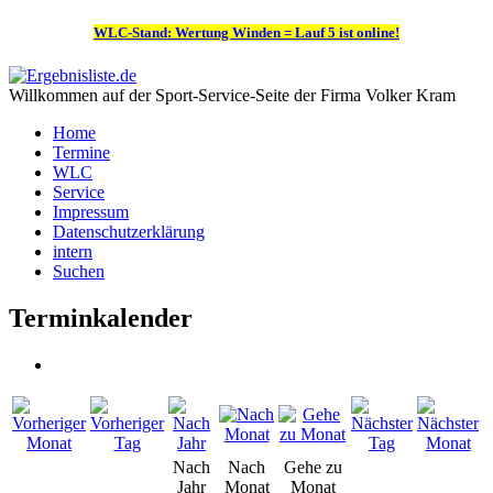
WLC-Stand: Wertung Winden = Lauf 5 ist online!
Willkommen auf der Sport-Service-Seite der Firma Volker Kram
Home
Termine
WLC
Service
Impressum
Datenschutzerklärung
intern
Suchen
Terminkalender
Nach
Nach
Gehe zu
Jahr
Monat
Monat