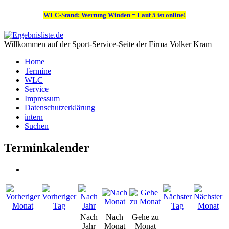
WLC-Stand: Wertung Winden = Lauf 5 ist online!
Willkommen auf der Sport-Service-Seite der Firma Volker Kram
Home
Termine
WLC
Service
Impressum
Datenschutzerklärung
intern
Suchen
Terminkalender
Nach
Nach
Gehe zu
Jahr
Monat
Monat