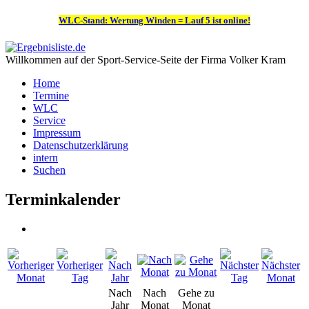
WLC-Stand: Wertung Winden = Lauf 5 ist online!
Willkommen auf der Sport-Service-Seite der Firma Volker Kram
Home
Termine
WLC
Service
Impressum
Datenschutzerklärung
intern
Suchen
Terminkalender
Nach
Nach
Gehe zu
Jahr
Monat
Monat