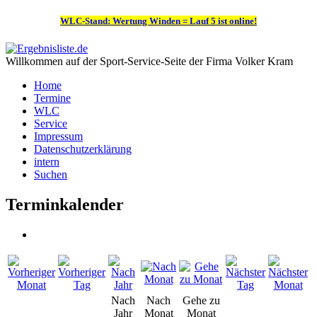
WLC-Stand: Wertung Winden = Lauf 5 ist online!
Willkommen auf der Sport-Service-Seite der Firma Volker Kram
Home
Termine
WLC
Service
Impressum
Datenschutzerklärung
intern
Suchen
Terminkalender
Nach
Nach
Gehe zu
Jahr
Monat
Monat