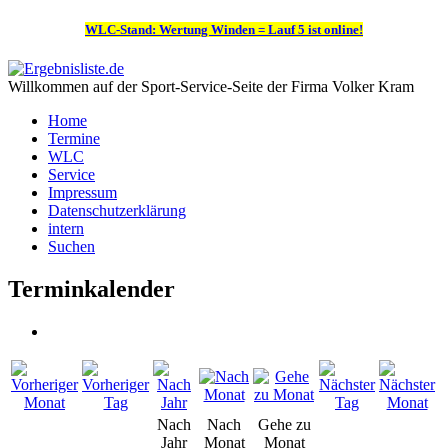
WLC-Stand: Wertung Winden = Lauf 5 ist online!
Willkommen auf der Sport-Service-Seite der Firma Volker Kram
Home
Termine
WLC
Service
Impressum
Datenschutzerklärung
intern
Suchen
Terminkalender
Nach
Nach
Gehe zu
Jahr
Monat
Monat