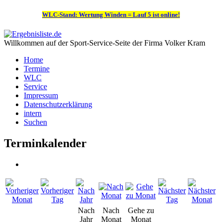
WLC-Stand: Wertung Winden = Lauf 5 ist online!
Willkommen auf der Sport-Service-Seite der Firma Volker Kram
Home
Termine
WLC
Service
Impressum
Datenschutzerklärung
intern
Suchen
Terminkalender
Nach
Nach
Gehe zu
Jahr
Monat
Monat