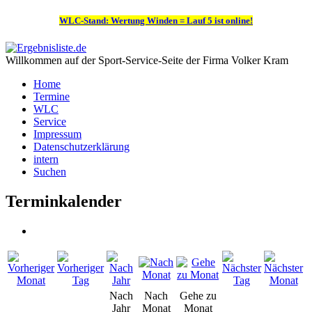
WLC-Stand: Wertung Winden = Lauf 5 ist online!
Willkommen auf der Sport-Service-Seite der Firma Volker Kram
Home
Termine
WLC
Service
Impressum
Datenschutzerklärung
intern
Suchen
Terminkalender
Nach
Nach
Gehe zu
Jahr
Monat
Monat