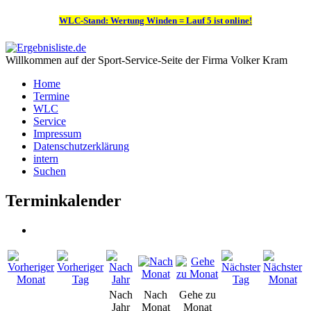
WLC-Stand: Wertung Winden = Lauf 5 ist online!
Willkommen auf der Sport-Service-Seite der Firma Volker Kram
Home
Termine
WLC
Service
Impressum
Datenschutzerklärung
intern
Suchen
Terminkalender
Nach
Nach
Gehe zu
Jahr
Monat
Monat