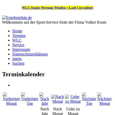
WLC-Stand: Wertung Winden = Lauf 5 ist online!
Willkommen auf der Sport-Service-Seite der Firma Volker Kram
Home
Termine
WLC
Service
Impressum
Datenschutzerklärung
intern
Suchen
Terminkalender
Nach
Nach
Gehe zu
Jahr
Monat
Monat