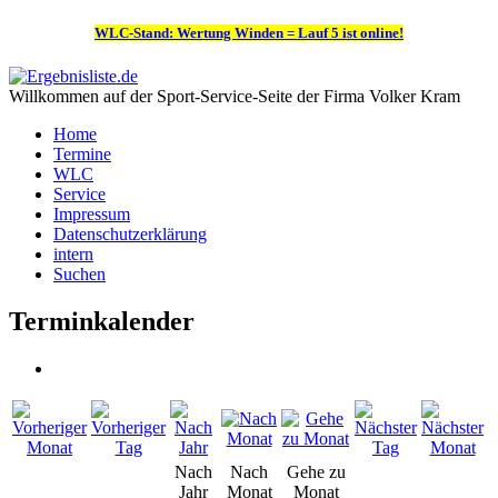
WLC-Stand: Wertung Winden = Lauf 5 ist online!
Willkommen auf der Sport-Service-Seite der Firma Volker Kram
Home
Termine
WLC
Service
Impressum
Datenschutzerklärung
intern
Suchen
Terminkalender
Nach
Nach
Gehe zu
Jahr
Monat
Monat