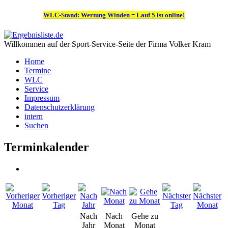
WLC-Stand: Wertung Winden = Lauf 5 ist online!
Willkommen auf der Sport-Service-Seite der Firma Volker Kram
Home
Termine
WLC
Service
Impressum
Datenschutzerklärung
intern
Suchen
Terminkalender
Nach
Nach
Gehe zu
Jahr
Monat
Monat