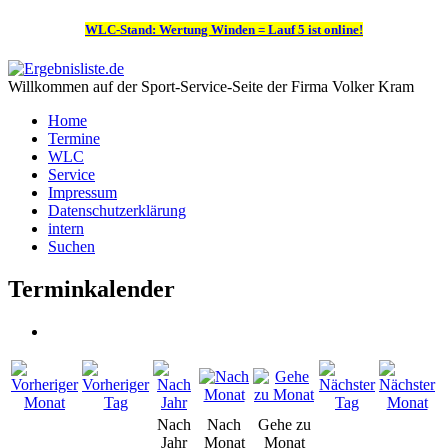
WLC-Stand: Wertung Winden = Lauf 5 ist online!
Willkommen auf der Sport-Service-Seite der Firma Volker Kram
Home
Termine
WLC
Service
Impressum
Datenschutzerklärung
intern
Suchen
Terminkalender
Nach
Nach
Gehe zu
Jahr
Monat
Monat