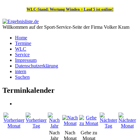
WLC-Stand: Wertung Winden = Lauf 5 ist online!
Willkommen auf der Sport-Service-Seite der Firma Volker Kram
Home
Termine
WLC
Service
Impressum
Datenschutzerklärung
intern
Suchen
Terminkalender
Nach
Nach
Gehe zu
Jahr
Monat
Monat