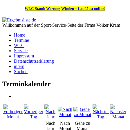
WLC-Stand: Wertung Winden = Lauf 5 ist online!
Willkommen auf der Sport-Service-Seite der Firma Volker Kram
Home
Termine
WLC
Service
Impressum
Datenschutzerklärung
intern
Suchen
Terminkalender
Nach
Nach
Gehe zu
Jahr
Monat
Monat